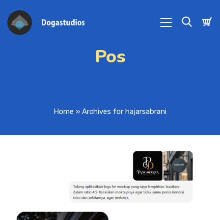
Pos
Home
»
Archives for hajarsabrani